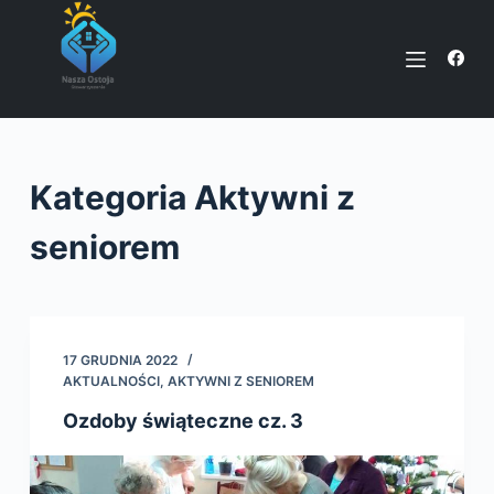
P
r
z
e
j
d
Kategoria
Aktywni z
ź
d
seniorem
o
t
r
e
17 GRUDNIA 2022
ś
AKTUALNOŚCI
,
AKTYWNI Z SENIOREM
c
Ozdoby świąteczne cz. 3
i