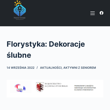
P
r
z
e
j
d
Florystyka: Dekoracje
ź
d
ślubne
o
t
14 WRZEŚNIA 2022
AKTUALNOŚCI
,
AKTYWNI Z SENIOREM
r
e
ś
c
i