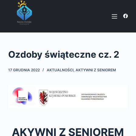
P
r
z
e
j
d
Ozdoby świąteczne cz. 2
ź
d
o
17 GRUDNIA 2022
AKTUALNOŚCI
,
AKTYWNI Z SENIOREM
t
r
e
ś
c
i
AKYWNI Z SENIOREM