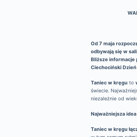
WAR
Od 7 maja rozpoczę
odbywają się w sal
Bliższe informacj
Ciechociński Dzień
Taniec w kręgu
to
świecie. Najważniej
niezależnie od wie
Najważniejsza idea
Taniec w kręgu łącz
w tym samym rytmie,