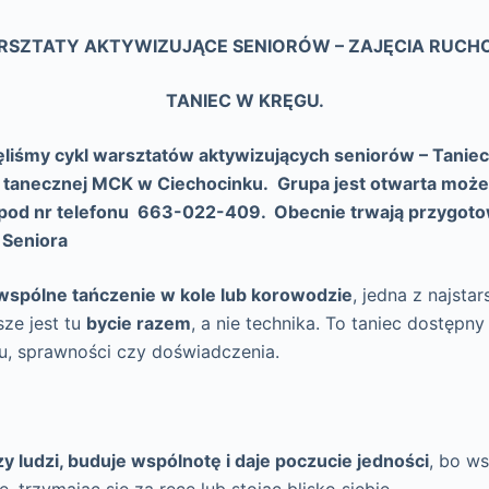
SZTATY AKTYWIZUJĄCE SENIORÓW – ZAJĘCIA RUC
TANIEC W KRĘGU.
liśmy cykl warsztatów aktywizujących seniorów – Taniec
i tanecznej MCK w Ciechocinku. Grupa jest otwarta może
e pod nr telefonu 663-022-409. Obecnie trwają przygot
 Seniora
wspólne tańczenie w kole lub korowodzie
, jedna z najsta
sze jest tu
bycie razem
, a nie technika. To taniec dostępn
ku, sprawności czy doświadczenia.
y ludzi, buduje wspólnotę i daje poczucie jedności
, bo ws
 trzymając się za ręce lub stojąc blisko siebie.