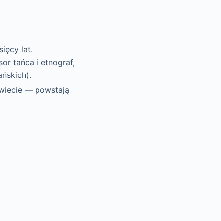
ięcy lat.
sor tańca i etnograf,
ańskich).
świecie — powstają