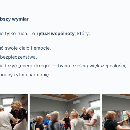
ębszy wymiar
ie tylko ruch. To
rytuał wspólnoty
, który:
 swoje ciało i emocje,
 bezpieczeństwa,
dczyć „energii kręgu” — bycia częścią większej całości,
ralny rytm i harmonię.