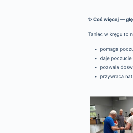
✨ Coś więcej — gł
Taniec w kręgu to n
pomaga poczuć
daje poczucie
pozwala doświa
przywraca natu