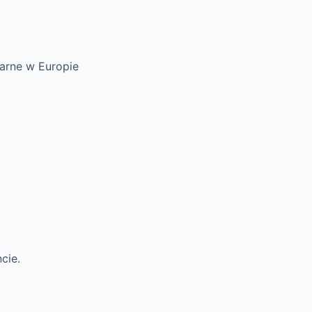
larne w Europie
cie.