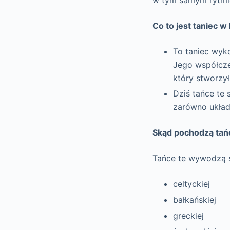
Co to jest taniec w
To taniec wy
Jego współcze
który stworzył
Dziś tańce te
zarówno układy
Skąd pochodzą tań
Tańce te wywodzą się
celtyckiej
bałkańskiej
greckiej