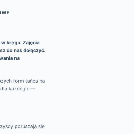
HOWE
 w kręgu. Zajęcia
sz do nas dołączyć.
owania na
rszych form tańca na
y dla każdego —
zyscy poruszają się