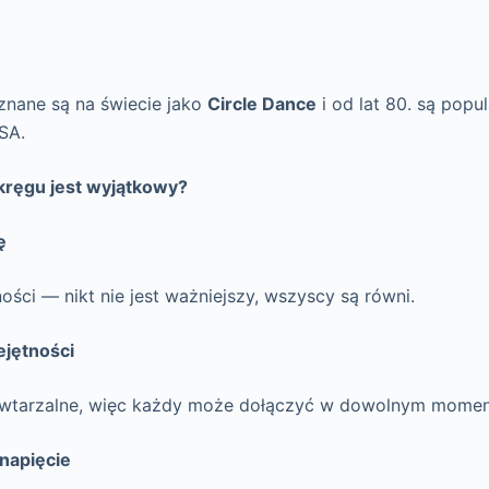
znane są na świecie jako
Circle Dance
i od lat 80. są popu
SA.
kręgu jest wyjątkowy?
ę
ości — nikt nie jest ważniejszy, wszyscy są równi.
ejętności
powtarzalne, więc każdy może dołączyć w dowolnym momen
 napięcie