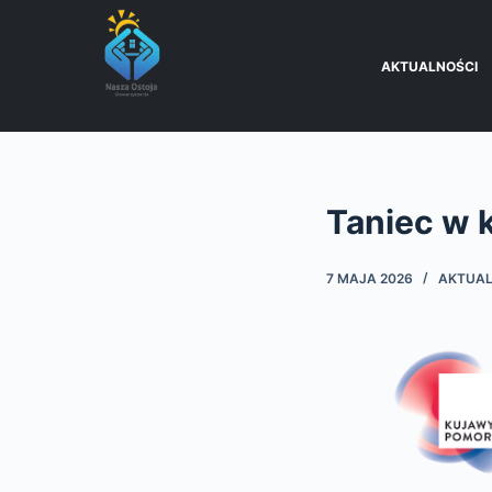
P
r
AKTUALNOŚCI
z
e
j
d
ź
Taniec w 
d
o
7 MAJA 2026
AKTUAL
t
r
e
ś
c
i