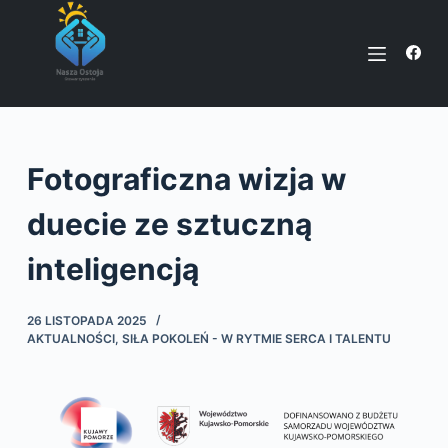
P
r
z
e
j
d
Fotograficzna wizja w
ź
d
duecie ze sztuczną
o
t
inteligencją
r
e
26 LISTOPADA 2025
ś
AKTUALNOŚCI
,
SIŁA POKOLEŃ - W RYTMIE SERCA I TALENTU
c
i