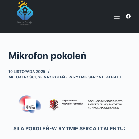
P
r
z
e
j
d
Mikrofon pokoleń
ź
d
o
10 LISTOPADA 2025
AKTUALNOŚCI
,
SIŁA POKOLEŃ - W RYTMIE SERCA I TALENTU
t
r
e
ś
c
i
SIŁA POKOLEŃ-W RYTMIE SERCA I TALENTU: