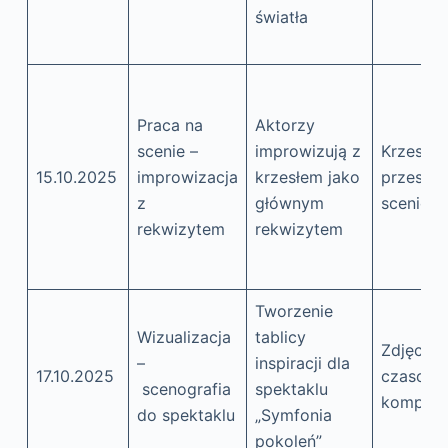
światła
Praca na
Aktorzy
scenie –
improwizują z
Krzesło,
15.10.2025
improwizacja
krzesłem jako
przestrz
z
głównym
sceniczn
rekwizytem
rekwizytem
Tworzenie
Wizualizacja
tablicy
Zdjęcia,
–
inspiracji dla
17.10.2025
czasopi
scenografia
spektaklu
kompute
do spektaklu
„Symfonia
pokoleń”