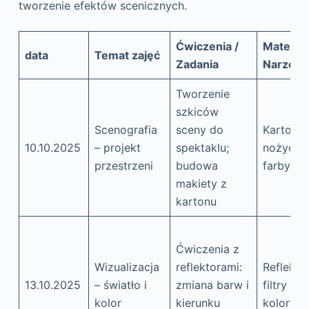
tworzenie efektów scenicznych.
Ćwiczenia /
Materiał
data
Temat zajęć
Zadania
Narzędz
Tworzenie
szkiców
Scenografia
sceny do
Karton, k
10.10.2025
– projekt
spektaklu;
nożyczki
przestrzeni
budowa
farby
makiety z
kartonu
Ćwiczenia z
Wizualizacja
reflektorami:
Reflektor
13.10.2025
– światło i
zmiana barw i
filtry
kolor
kierunku
koloryst