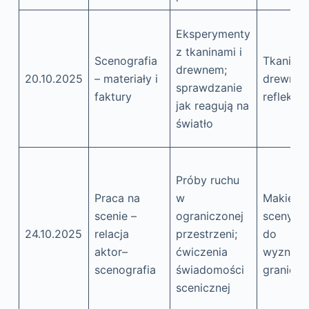
Eksperymenty
z tkaninami i
Scenografia
Tkaniny,
drewnem;
20.10.2025
– materiały i
drewno,
sprawdzanie
faktury
reflektor
jak reagują na
światło
Próby ruchu
Praca na
w
Makieta
scenie –
ograniczonej
sceny, t
24.10.2025
relacja
przestrzeni;
do
aktor–
ćwiczenia
wyznacz
scenografia
świadomości
granic
scenicznej