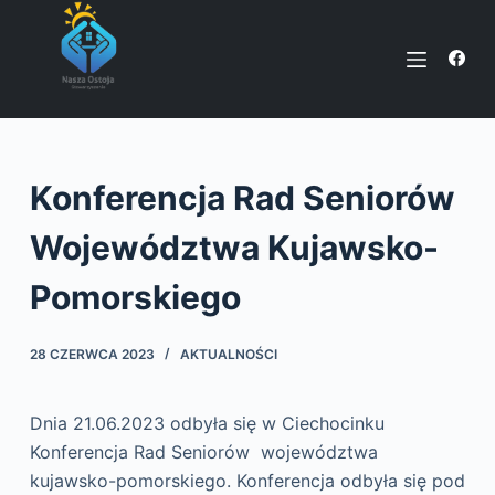
P
r
z
e
j
d
Konferencja Rad Seniorów
ź
d
Województwa Kujawsko-
o
t
Pomorskiego
r
e
28 CZERWCA 2023
AKTUALNOŚCI
ś
c
Dnia 21.06.2023 odbyła się w Ciechocinku
i
Konferencja Rad Seniorów województwa
kujawsko-pomorskiego. Konferencja odbyła się pod