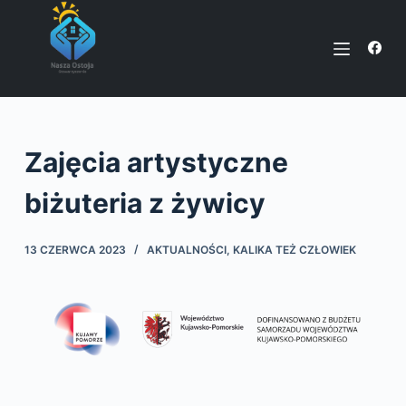
P
r
z
e
j
d
Zajęcia artystyczne
ź
d
biżuteria z żywicy
o
t
13 CZERWCA 2023
AKTUALNOŚCI
,
KALIKA TEŻ CZŁOWIEK
r
e
ś
c
i