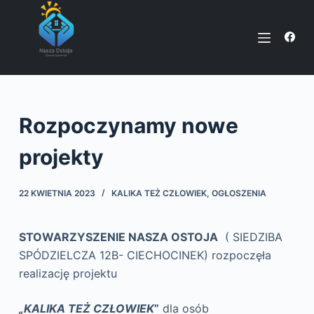
P
r
z
e
j
d
Rozpoczynamy nowe
ź
d
projekty
o
t
22 KWIETNIA 2023
KALIKA TEŻ CZŁOWIEK
,
OGŁOSZENIA
r
e
ś
STOWARZYSZENIE NASZA OSTOJA
( SIEDZIBA
c
SPÓDZIELCZA 12B- CIECHOCINEK) rozpoczęła
i
realizację projektu
„KALIKA TEŻ CZŁOWIEK
”
dla osób