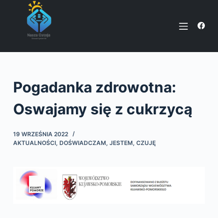
P
r
z
e
j
d
Pogadanka zdrowotna:
ź
d
Oswajamy się z cukrzycą
o
t
19 WRZEŚNIA 2022
r
AKTUALNOŚCI
,
DOŚWIADCZAM, JESTEM, CZUJĘ
e
ś
c
i