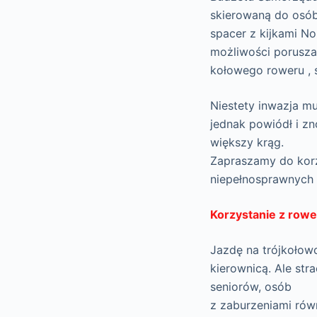
skierowaną do osób 
spacer z kijkami No
możliwości porusza
kołowego roweru , s
Niestety inwazja mu
jednak powiódł i z
większy krąg.
Zapraszamy do korz
niepełnosprawnych 
Korzystanie z rowe
Jazdę na trójkołow
kierownicą. Ale str
seniorów, osób
z zaburzeniami rów