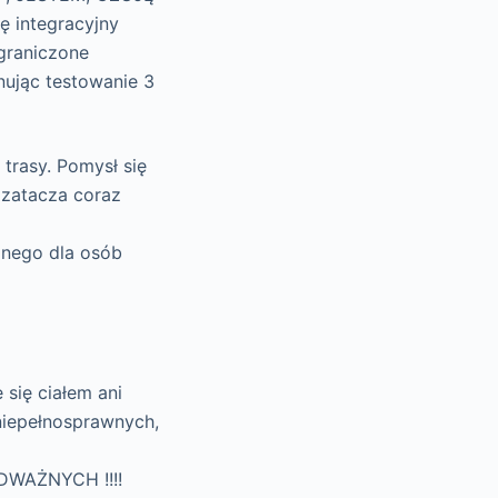
ę integracyjny
ograniczone
nując testowanie 3
trasy. Pomysł się
 zatacza coraz
onego dla osób
się ciałem ani
 niepełnosprawnych,
ODWAŻNYCH !!!!