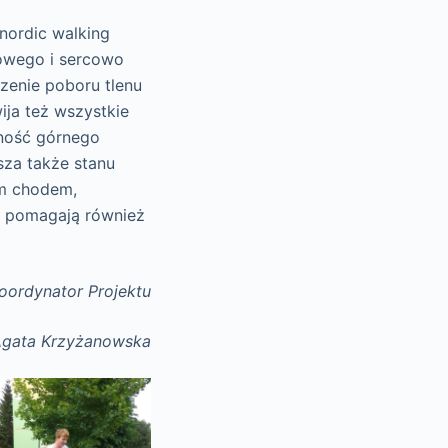
 nordic walking
howego i sercowo
zenie poboru tlenu
ija też wszystkie
lność górnego
sza także stanu
m chodem,
ki pomagają również
oordynator Projektu
gata Krzyżanowska