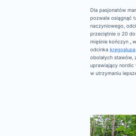
Dla pasjonatów mars
pozwala osiągnąć t
naczyniowego, odci
przeciętnie o 20 do
mięśnie kończyn
,
w
odcinka
kręgosłupa
obolałych stawów,
uprawiający nordic 
w utrzymaniu lepsz