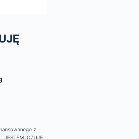
UJĘ
g
finansowanego z
 , JESTEM, CZUJĘ