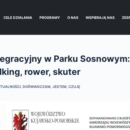
CELE DZIAŁANIA
PROGRAMY
O NAS
WSPIERAJĄ NAS
ZES
tegracyjny w Parku Sosnowym: 
king, rower, skuter
TUALNOŚCI
,
DOŚWIADCZAM, JESTEM, CZUJĘ