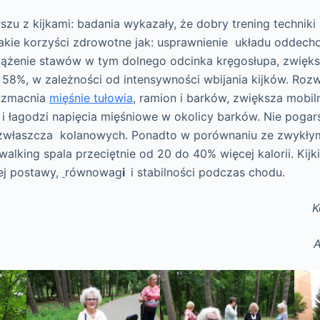
zu z kijkami: badania wykazały, że dobry trening techniki
akie korzyści zdrowotne jak: usprawnienie układu oddec
ążenie stawów w tym dolnego odcinka kręgosłupa, zwięks
 58%, w zależności od intensywności wbijania kijków. Rozw
zmacnia
mięśnie tułowia
, ramion i barków, zwiększa mobi
i łagodzi napięcia mięśniowe w okolicy barków. Nie pogar
 zwłaszcza kolanowych. Ponadto w porównaniu ze zwykły
walking spala przeciętnie od 20 do 40% więcej kalorii. Kij
ej postawy,
równowag
i
i stabilności podczas chodu.
K
A