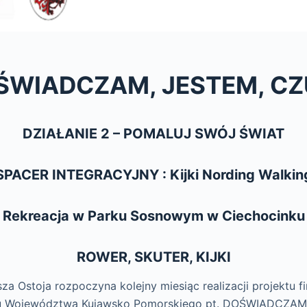
ŚWIADCZAM, JESTEM, CZ
DZIAŁANIE 2 – POMALUJ SWÓJ ŚWIAT
SPACER INTEGRACYJNY : Kijki Nording Walkin
Rekreacja w Parku Sosnowym w Ciechocinku
ROWER, SKUTER, KIJKI
za Ostoja rozpoczyna kolejny miesiąc realizacji projektu 
u Województwa Kujawsko Pomorskiego pt. DOŚWIADCZAM