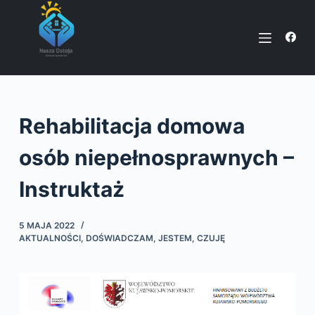
P
r
z
e
j
d
Rehabilitacja domowa
ź
d
osób niepełnosprawnych –
o
t
Instruktaż
r
e
5 MAJA 2022
ś
AKTUALNOŚCI
,
DOŚWIADCZAM, JESTEM, CZUJĘ
c
i