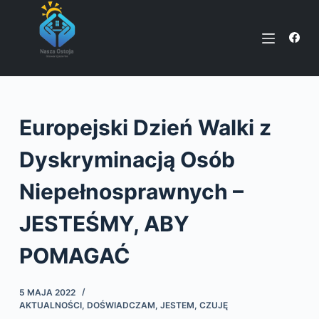
P
r
z
e
j
d
Europejski Dzień Walki z
ź
d
Dyskryminacją Osób
o
t
Niepełnosprawnych –
r
JESTEŚMY, ABY
e
ś
POMAGAĆ
c
i
5 MAJA 2022
AKTUALNOŚCI
,
DOŚWIADCZAM, JESTEM, CZUJĘ