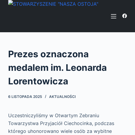
P
r
z
e
j
d
Prezes oznaczona
ź
d
medalem im. Leonarda
o
t
Lorentowicza
r
e
6 LISTOPADA 2025
AKTUALNOŚCI
ś
c
Uczestniczyliśmy w Otwartym Zebraniu
i
Towarzystwa Przyjaciół Ciechocinka, podczas
którego uhonorowano wiele osób za wybitne