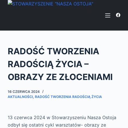
P
r
z
e
j
d
RADOŚĆ TWORZENIA
ź
d
RADOŚCIĄ ŻYCIA –
o
t
OBRAZY ZE ZŁOCENIAMI
r
e
16 CZERWCA 2024
ś
AKTUALNOŚCI
,
RADOŚĆ TWORZENIA RADOŚCIĄ ŻYCIA
c
i
13 czerwca 2024 w Stowarzyszeniu Nasza Ostoja
odbył się ostatni cykl warsztatów- obrazy ze