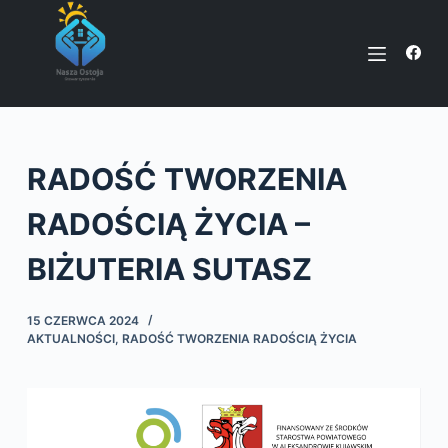
P
r
z
e
j
d
RADOŚĆ TWORZENIA
ź
d
RADOŚCIĄ ŻYCIA –
o
t
BIŻUTERIA SUTASZ
r
e
15 CZERWCA 2024
ś
AKTUALNOŚCI
,
RADOŚĆ TWORZENIA RADOŚCIĄ ŻYCIA
c
i